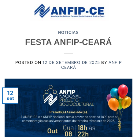
Skip
to
content
NOTICIAS
FESTA ANFIP-CEARÁ
POSTED ON
12 DE SETEMBRO DE 2025
BY
ANFIP
CEARÁ
12
set