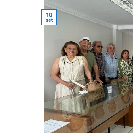
10
set