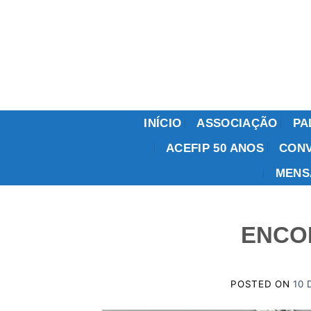
Skip
to
content
INÍCIO
ASSOCIAÇÃO
PA
ACEFIP 50 ANOS
CONV
MENS
ENCO
POSTED ON
10 