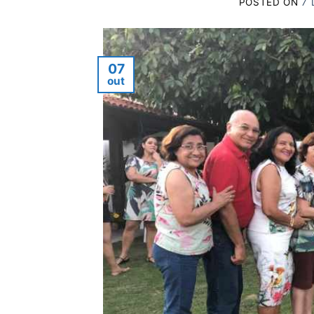
POSTED ON
7 
07
out