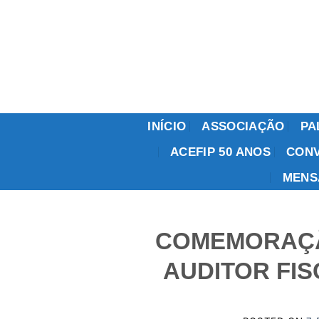
Skip
to
content
INÍCIO
ASSOCIAÇÃO
PA
ACEFIP 50 ANOS
CONV
MENS
COMEMORAÇÃ
AUDITOR FIS