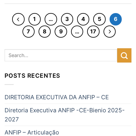
1
…
3
4
5
6
7
8
9
…
17
POSTS RECENTES
DIRETORIA EXECUTIVA DA ANFIP – CE
Diretoria Executiva ANFIP -CE-Bienio 2025-
2027
ANFIP – Articulação