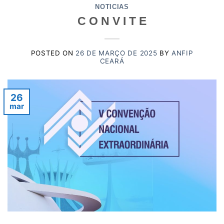
NOTICIAS
C O N V I T E
POSTED ON
26 DE MARÇO DE 2025
BY
ANFIP
CEARÁ
26
mar