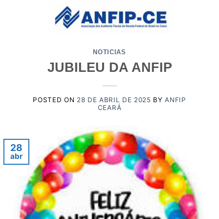
Skip
to
content
NOTICIAS
JUBILEU DA ANFIP
POSTED ON
28 DE ABRIL DE 2025
BY
ANFIP
CEARÁ
28
abr