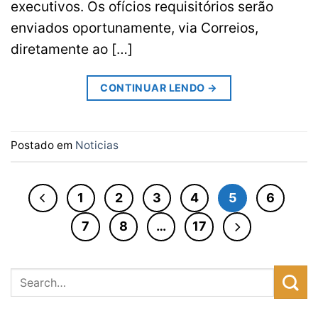
executivos. Os ofícios requisitórios serão
enviados oportunamente, via Correios,
diretamente ao […]
CONTINUAR LENDO
→
Postado em
Noticias
1
2
3
4
5
6
7
8
…
17