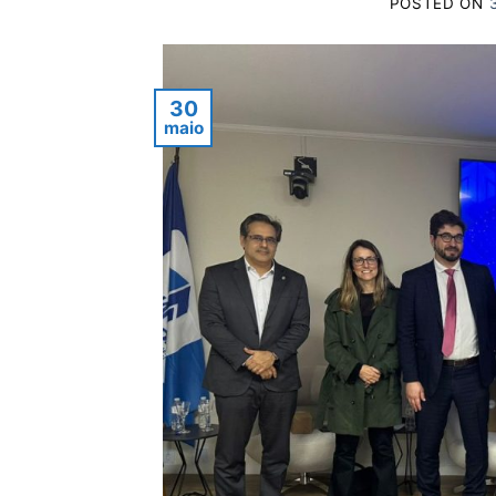
POSTED ON
30
maio