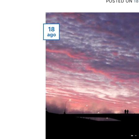
POSTED ON
1
18
ago