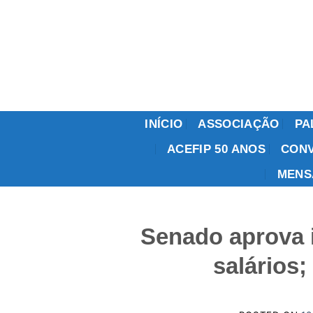
Skip
to
content
INÍCIO
ASSOCIAÇÃO
PA
ACEFIP 50 ANOS
CONV
MENS
Senado aprova i
salários;