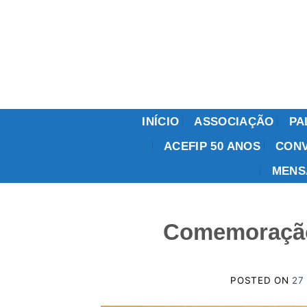
Skip
to
content
INÍCIO
ASSOCIAÇÃO
PA
ACEFIP 50 ANOS
CONV
MENS
Comemoração
POSTED ON
27