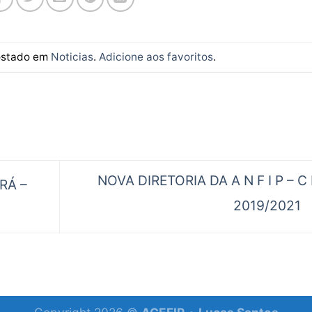
postado em
Noticias
.
Adicione aos favoritos
.
NOVA DIRETORIA DA A N F I P – C 
RÁ –
2019/2021