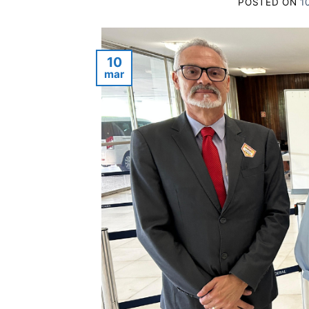
POSTED ON
1
10
mar