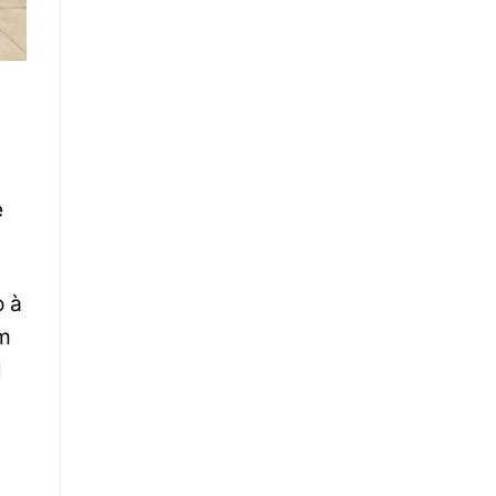
e
o à
em
l