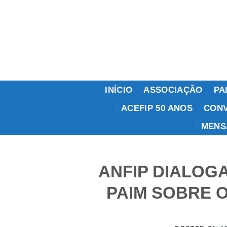
Skip
to
content
INÍCIO
ASSOCIAÇÃO
PA
ACEFIP 50 ANOS
CONV
MENS
ANFIP DIALOG
PAIM SOBRE O